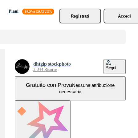
Piani
Registrati
Accedi
dhtgip stockphoto
Segui
2.044 Risorse
Gratuito con Prova
Nessuna attribuzione
necessaria