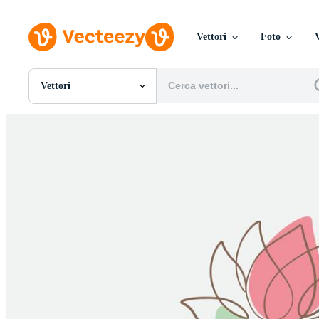
Vettori
Foto
Vettori
Tutte Immagini
Foto
PNGs
PSDs
SVGs
Modelli
Vettori
Videos
Motion graphics
Immagini Editoriali
Eventi Editoriali