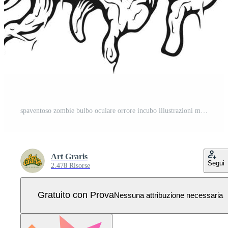
spaventoso zombie bulbo oculare orrore incubo illustrazioni monocromatico Vettore Pro
Art Graris
Segui
2.478 Risorse
Gratuito con Prova
Nessuna attribuzione necessaria