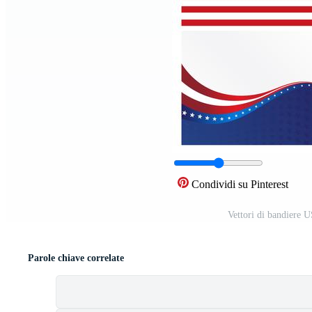
Condividi su Pinterest
Vettori di bandiere U
Parole chiave correlate