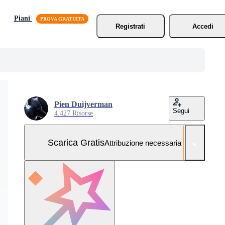
Piani
Registrati
Accedi
Pien Duijverman
Segui
4.427 Risorse
Scarica Gratis
Attribuzione necessaria