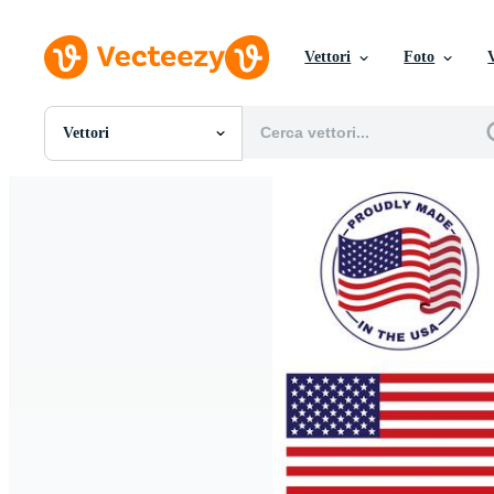
Vettori
Foto
Vettori
Tutte Immagini
Foto
PNGs
PSDs
SVGs
Modelli
Vettori
Videos
Motion graphics
Immagini Editoriali
Eventi Editoriali