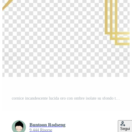
cornice incandescente lucida oro con ombre isolate su sfondo trasparente. bordo di rettangolo realistico vintage di lusso dorato. illustrazione - vettore Vettore Gratuito
Buntoon Rodseng
Segui
9.444 Risorse