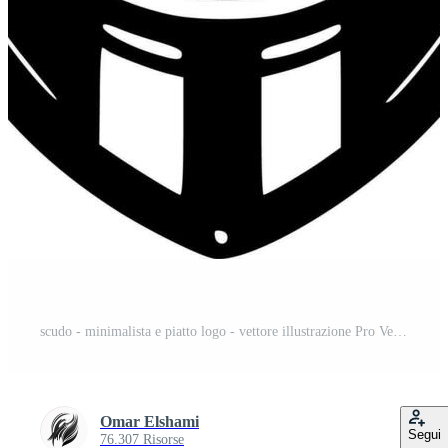
scudo - minimalista e piatto logo - vettore illustrazione Pro Vettoriale e Pro SVG
Omar Elshami
Segui
76.307 Risorse