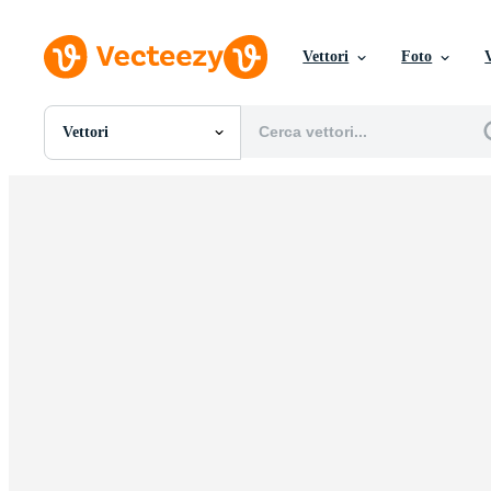
Vettori
Foto
Vettori
Tutte Immagini
Foto
PNGs
PSDs
SVGs
Modelli
Vettori
Videos
Motion graphics
Immagini Editoriali
Eventi Editoriali