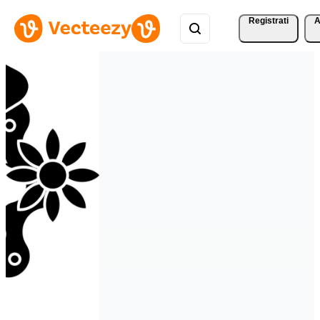
Registrati
A