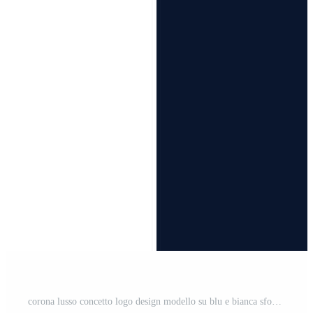
corona lusso concetto logo design modello su blu e bianca sfondo. logotipo vettore cartello Pro Vettoriale e Pro SVG