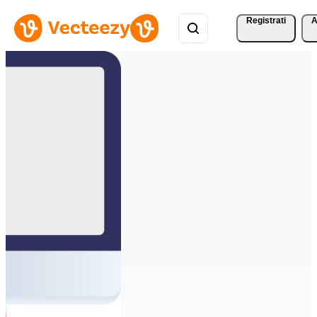
Registrati
A