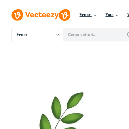
Vettori
Foto
Vettori
Tutte Immagini
Foto
PNGs
PSDs
SVGs
Modelli
Vettori
Videos
Motion graphics
Immagini Editoriali
Eventi Editoriali