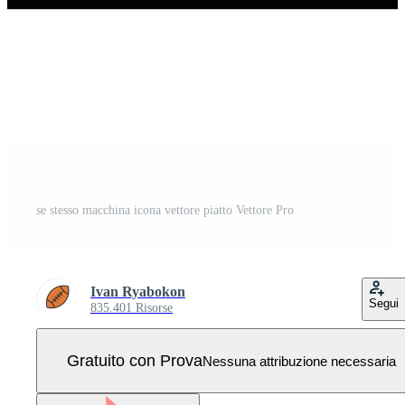
se stesso macchina icona vettore piatto Vettore Pro
Ivan Ryabokon
Segui
835.401 Risorse
Gratuito con Prova
Nessuna attribuzione necessaria