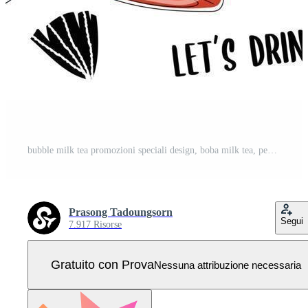
bubble milk tea promozioni speciali design, boba milk tea, pearl milk tea, deliziose bevande, caffè e bibite analcoliche con logo e banner pubblicitario simpatico e divertente in stile doodle. illustrazione vettoriale. Vettore Pro
Prasong Tadoungsorn
Segui
7.917 Risorse
Gratuito con Prova
Nessuna attribuzione necessaria