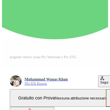
prigione vettore icona Pro Vettoriale e Pro SVG
Muhammad Waqas Khan
Segui
992.856 Risorse
Gratuito con Prova
Nessuna attribuzione necessaria