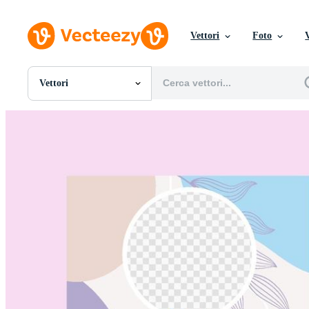
Vettori
Foto
Vettori
Tutte Immagini
Foto
PNGs
PSDs
SVGs
Modelli
Vettori
Videos
Motion graphics
Immagini Editoriali
Eventi Editoriali