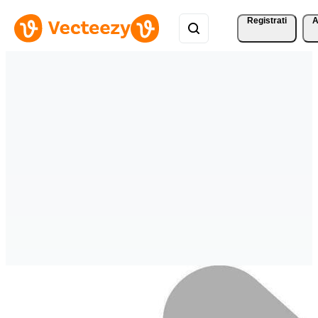
Registrati
A