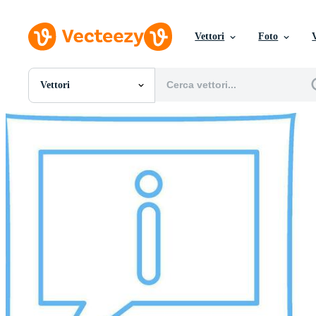
Vettori
Foto
Vettori
Tutte Immagini
Foto
PNGs
PSDs
SVGs
Modelli
Vettori
Videos
Motion graphics
Immagini Editoriali
Eventi Editoriali