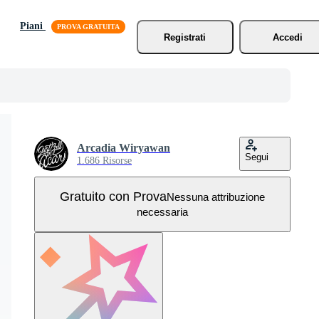
Piani
Registrati
Accedi
Arcadia Wiryawan
Segui
1.686 Risorse
Gratuito con Prova
Nessuna attribuzione
necessaria