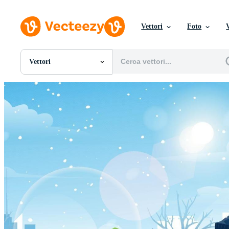
Vettori
Foto
Vettori
Tutte Immagini
Foto
PNGs
PSDs
SVGs
Modelli
Vettori
Videos
Motion graphics
Immagini Editoriali
Eventi Editoriali