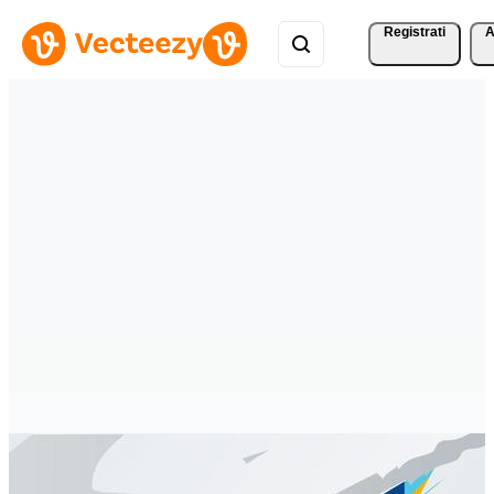
Registrati
A