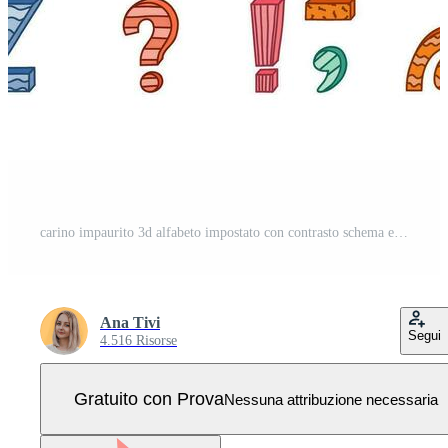
carino impaurito 3d alfabeto impostato con contrasto schema e Memphis decorazione. fantasia grassetto font con ombra. divertente latino abc con maiuscolo lettere, punteggiatura votazione per coperchio, logo, Festival titolo. Vettore Pro
Ana Tivi
Segui
4.516 Risorse
Gratuito con Prova
Nessuna attribuzione necessaria