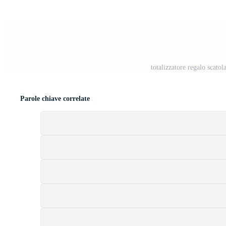
t
totalizzatore regalo scatol
Parole chiave correlate