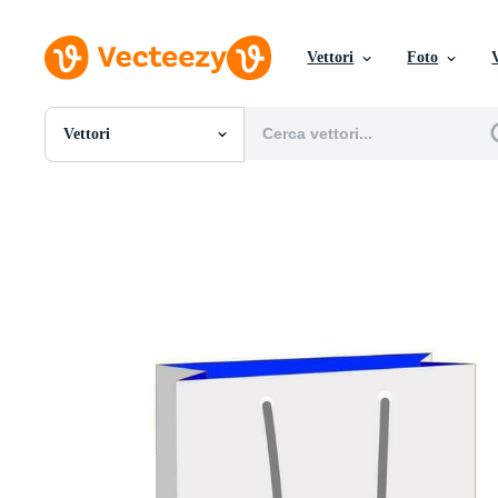
Vettori
Foto
Vettori
Tutte Immagini
Foto
PNGs
PSDs
SVGs
Modelli
Vettori
Videos
Motion graphics
Immagini Editoriali
Eventi Editoriali