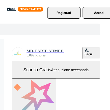
Piani
Registrati
Accedi
MD. FARID AHMED
Segui
5.099 Risorse
Scarica Gratis
Attribuzione necessaria