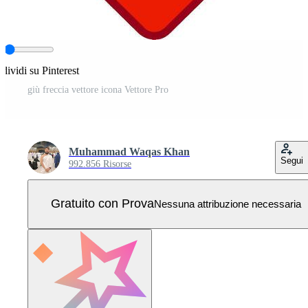
dividi su Pinterest
giù freccia vettore icona Vettore Pro
Muhammad Waqas Khan
Segui
992.856 Risorse
Gratuito con Prova
Nessuna attribuzione necessaria