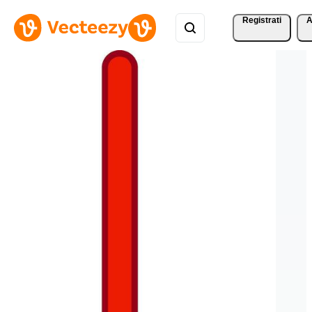
Registrati
A