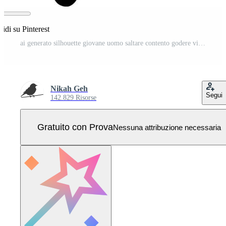
idi su Pinterest
ai generato silhouette giovane uomo saltare contento godere vita pieno corpo Vettore Pro
Nikah Geh
Segui
142.829 Risorse
Gratuito con Prova
Nessuna attribuzione necessaria