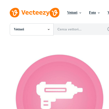
Vettori
Foto
Vettori
Tutte Immagini
Foto
PNGs
PSDs
SVGs
Modelli
Vettori
Videos
Motion graphics
Immagini Editoriali
Eventi Editoriali