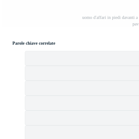
uomo d'affari in piedi davanti a 
pav
Parole chiave correlate