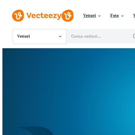
Vettori
Foto
Vettori
Tutte Immagini
Foto
PNGs
PSDs
SVGs
Modelli
Vettori
Videos
Motion graphics
Immagini Editoriali
Eventi Editoriali