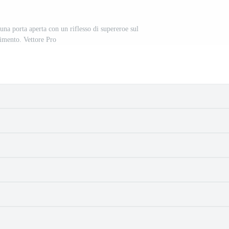
una porta aperta con un riflesso di supereroe sul
imento. Vettore Pro