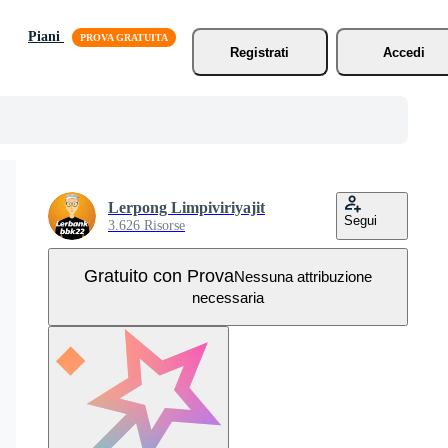
Piani
Registrati
Accedi
Lerpong Limpiviriyajit
Segui
3.626 Risorse
Gratuito con Prova
Nessuna attribuzione
necessaria