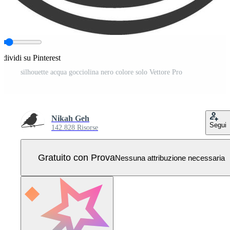
dividi su Pinterest
silhouette acqua gocciolina nero colore solo Vettore Pro
Nikah Geh
Segui
142.828 Risorse
Gratuito con Prova
Nessuna attribuzione necessaria