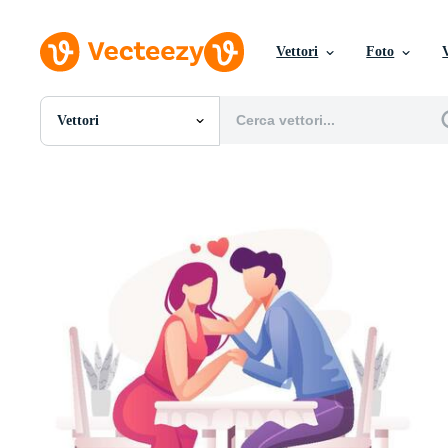
Vettori
Foto
Vettori
Tutte Immagini
Foto
PNGs
PSDs
SVGs
Modelli
Vettori
Videos
Motion graphics
Immagini Editoriali
Eventi Editoriali