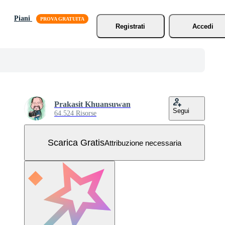
Piani
Registrati
Accedi
Prakasit Khuansuwan
Segui
64.524 Risorse
Scarica Gratis
Attribuzione necessaria