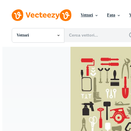
Vettori
Foto
Vettori
Tutte Immagini
Foto
PNGs
PSDs
SVGs
Modelli
Vettori
Videos
Motion graphics
Immagini Editoriali
Eventi Editoriali