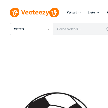
Vettori
Foto
Vettori
Tutte Immagini
Foto
PNGs
PSDs
SVGs
Modelli
Vettori
Videos
Motion graphics
Immagini Editoriali
Eventi Editoriali