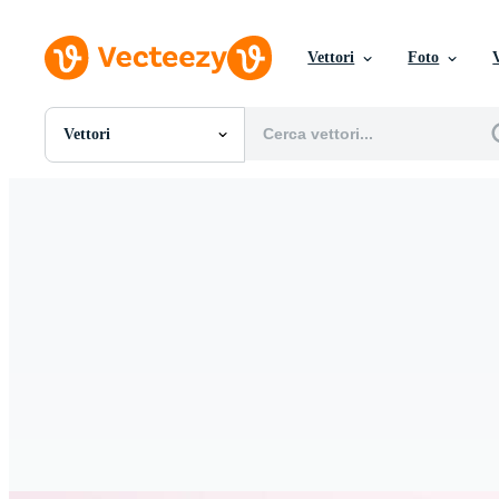
Vettori
Foto
Vettori
Tutte Immagini
Foto
PNGs
PSDs
SVGs
Modelli
Vettori
Videos
Motion graphics
Immagini Editoriali
Eventi Editoriali