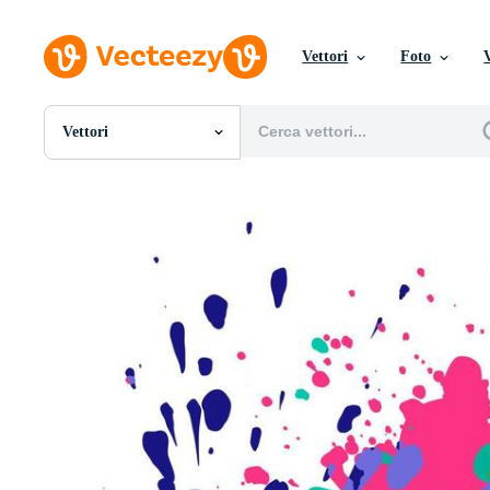
Vettori
Foto
Vettori
Tutte Immagini
Foto
PNGs
PSDs
SVGs
Modelli
Vettori
Videos
Motion graphics
Immagini Editoriali
Eventi Editoriali