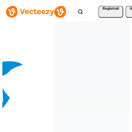
Registrati
A