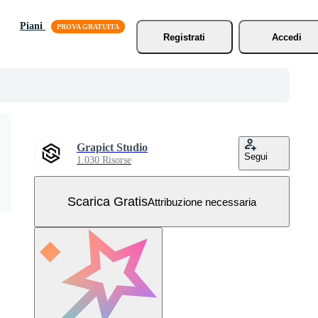
Piani
Registrati
Accedi
Grapict Studio
Segui
1.030 Risorse
Scarica Gratis
Attribuzione necessaria