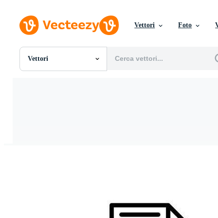
Vettori
Foto
Vettori
Tutte Immagini
Foto
PNGs
PSDs
SVGs
Modelli
Vettori
Videos
Motion graphics
Immagini Editoriali
Eventi Editoriali