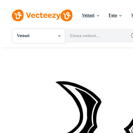
Vettori
Foto
Vettori
Tutte Immagini
Foto
PNGs
PSDs
SVGs
Modelli
Vettori
Videos
Motion graphics
Immagini Editoriali
Eventi Editoriali