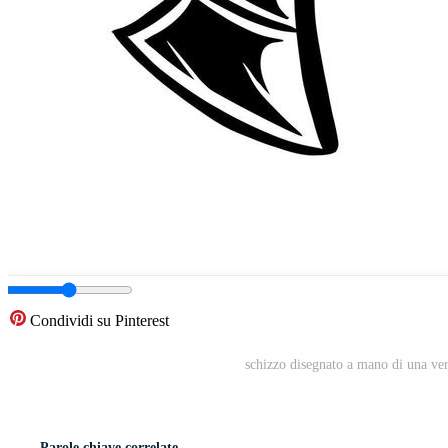
Condividi su Pinterest
schizzo disegnato a mano di una ver
Parole chiave correlate