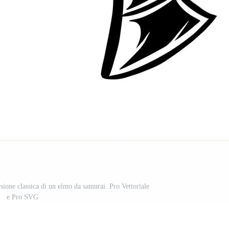
sione classica di un elmo da samurai. Pro Vettoriale
e Pro SVG