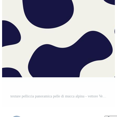
texture pelliccia panoramica pelle di mucca alpina - vettore Vettore Pro