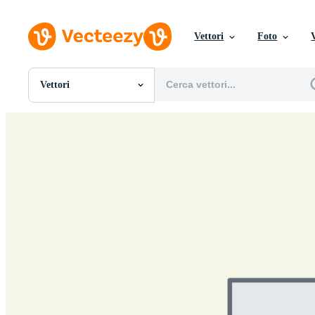
Vettori
Foto
Vettori
Tutte Immagini
Foto
PNGs
PSDs
SVGs
Modelli
Vettori
Videos
Motion graphics
Immagini Editoriali
Eventi Editoriali