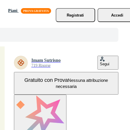
Piani
Registrati
Accedi
Imam Sutrisno
Segui
719 Risorse
Gratuito con Prova
Nessuna attribuzione
necessaria