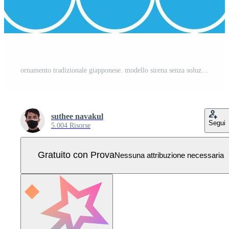
ornamento tradizionale giapponese. modello sirena senza soluzione di continuità. squame di pesce azzurro senza cuciture. simbolo della scala di pesce. modello geometrico monocromatico di concetto astratto. Vettore Pro
suthee navakul
Segui
5.004 Risorse
Gratuito con Prova
Nessuna attribuzione necessaria