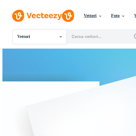
Vettori
Foto
Vettori
Tutte Immagini
Foto
PNGs
PSDs
SVGs
Modelli
Vettori
Videos
Motion graphics
Immagini Editoriali
Eventi Editoriali