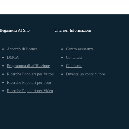
llegamenti Al Sito
Ulteriori Informazioni
Accordo di licenza
Centro assistenza
DMCA
Contattaci
Programma di affiliazione
Chi siamo
Ricerche Popolari per Vettori
Diventa un contributore
Ricerche Popolari per Foto
Ricerche Popolari per Video