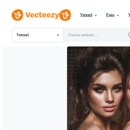
Vettori
Foto
Vettori
Tutte Immagini
Foto
PNGs
PSDs
SVGs
Modelli
Vettori
Videos
Motion graphics
Immagini Editoriali
Eventi Editoriali