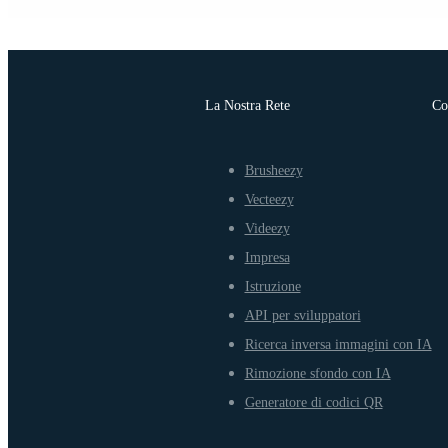
La Nostra Rete
Co
Brusheezy
Vecteezy
Videezy
Impresa
Istruzione
API per sviluppatori
Ricerca inversa immagini con IA
Rimozione sfondo con IA
Generatore di codici QR