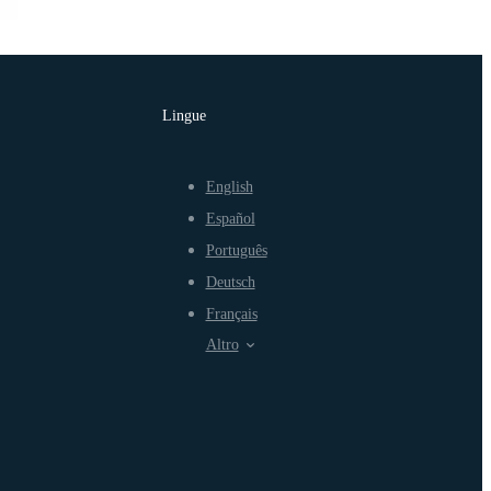
Lingue
English
Español
Português
Deutsch
Français
Altro