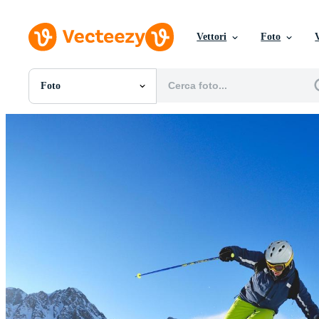
Vettori
Foto
Foto
Tutte Immagini
Foto
PNGs
PSDs
SVGs
Modelli
Vettori
Videos
Motion graphics
Immagini Editoriali
Eventi Editoriali