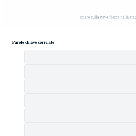
sciare sulla neve fresca nella st
Parole chiave correlate