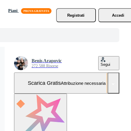
Piani
Registrati
Accedi
Benis Arapovic
Segui
272.588 Risorse
Scarica Gratis
Attribuzione necessaria