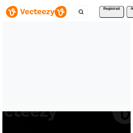
Registrati
A