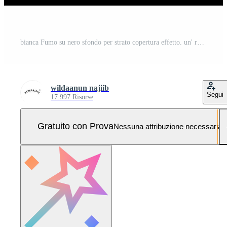
bianca Fumo su nero sfondo per strato copertura effetto. un' realistico Fumo o nebbia effetto per foto e video manipolazione effetto e mistero design tema Foto Pro
wildaanun najiib
Segui
17.997 Risorse
Gratuito con Prova
Nessuna attribuzione necessaria