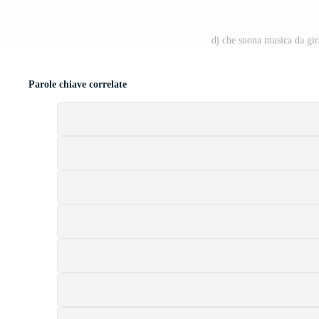
dj che suona musica da gira
Parole chiave correlate