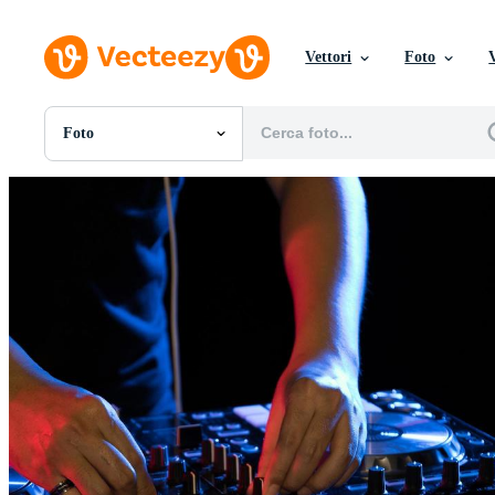
Vettori
Foto
Foto
Tutte Immagini
Foto
PNGs
PSDs
SVGs
Modelli
Vettori
Videos
Motion graphics
Immagini Editoriali
Eventi Editoriali