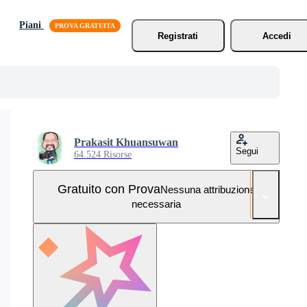
Piani
Registrati
Accedi
Prakasit Khuansuwan
Segui
64.524 Risorse
Gratuito con Prova
Nessuna attribuzione
necessaria