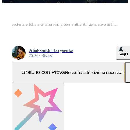
protestare folla a città strada. protesta attivisti. generativo ai Foto Pro
Aliaksandr Barysenka
Segui
25.267 Risorse
Gratuito con Prova
Nessuna attribuzione necessaria