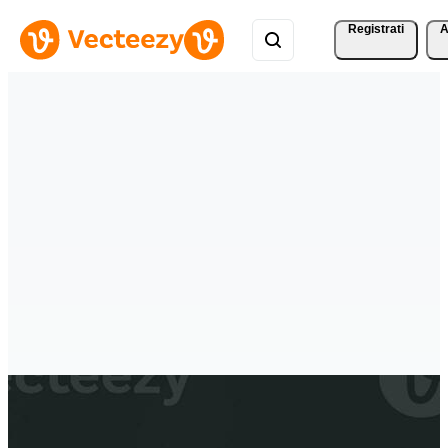
Registrati
A