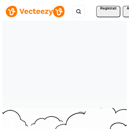
Registrati
A