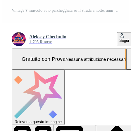
Vintage ▾ muscolo auto parcheggiata su il strada a notte. anni 80 styled synthwave retrò scena con potente guidare nel sera. generato ai. Foto Pro
Aleksey Chechulin
Segui
1.705 Risorse
Gratuito con Prova
Nessuna attribuzione necessaria
Reinventa questa immagine