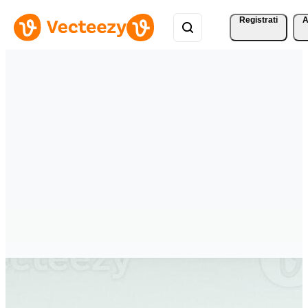
Registrati
A