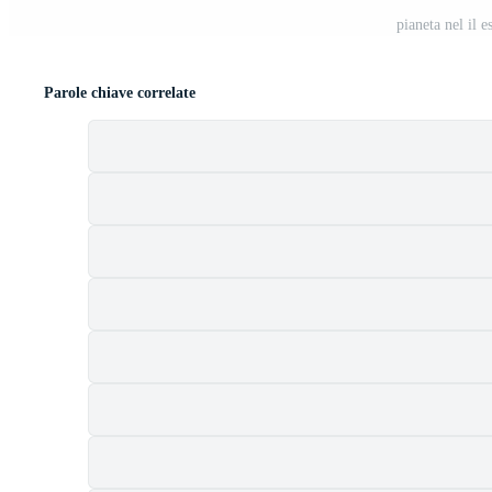
pianeta nel il 
Parole chiave correlate