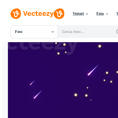
Vettori
Foto
Foto
Tutte Immagini
Foto
PNGs
PSDs
SVGs
Modelli
Vettori
Videos
Motion graphics
Immagini Editoriali
Eventi Editoriali