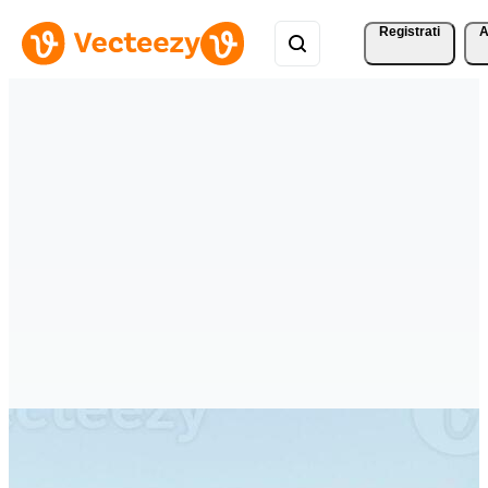
Registrati
A