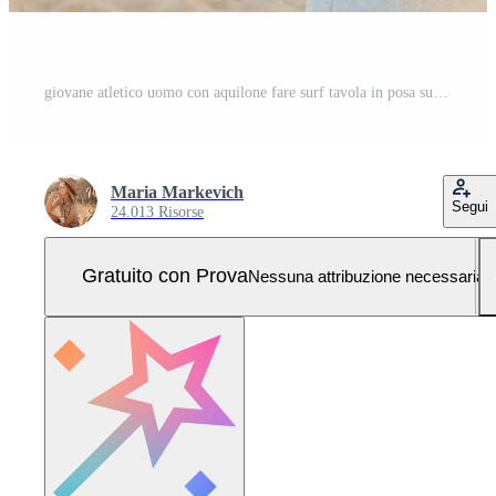
giovane atletico uomo con aquilone fare surf tavola in posa su spiaggia indossare occhiali da sole su estate vacanza, attivo gli sport passatempo Foto Pro
Maria Markevich
Segui
24.013 Risorse
Gratuito con Prova
Nessuna attribuzione necessaria