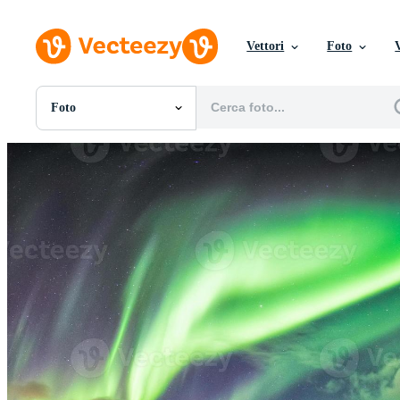
Vettori
Foto
Foto
Tutte Immagini
Foto
PNGs
PSDs
SVGs
Modelli
Vettori
Videos
Motion graphics
Immagini Editoriali
Eventi Editoriali