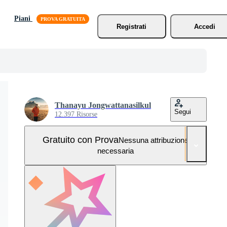
Piani
Registrati
Accedi
Thanayu Jongwattanasilkul
Segui
12.397 Risorse
Gratuito con Prova
Nessuna attribuzione
necessaria