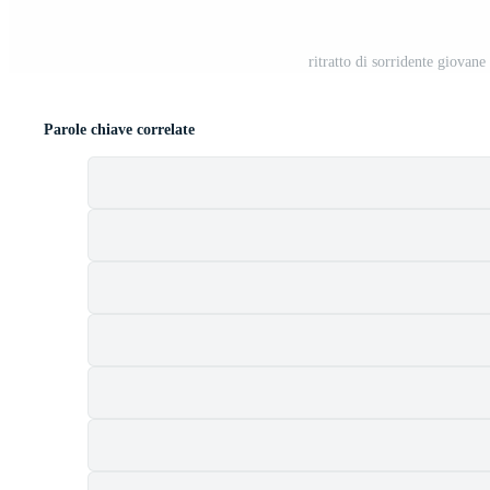
ritratto di sorridente giovan
Parole chiave correlate