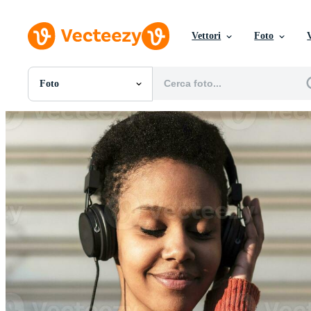
Vettori
Foto
Foto
Tutte Immagini
Foto
PNGs
PSDs
SVGs
Modelli
Vettori
Videos
Motion graphics
Immagini Editoriali
Eventi Editoriali